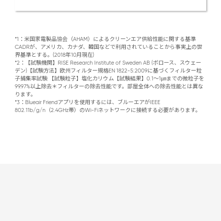
*1：米国家電製品協会（AHAM）によるクリーンエア供給性能に関する基準
CADRが、アメリカ、カナダ、韓国などで利用されていることから事実上の世
界基準とする。(2018年10月現在)

*2：【試験機関】RISE Research Institute of Sweden AB (ボロース、スウェー
デン)【試験方法】欧州フィルター規格EN 1822-5:2009に基づくフィルター粒
子捕集率試験 【試験粒子】塩化カリウム【試験結果】0.1～1㎛までの微粒子を
99.97%以上除去＊フィルターの除去性能です。部屋全体への除去性能とは異な
ります。

*3：Blueair Friendアプリを使用するには、ブルーエアがIEEE 
802.11b/g/n（2.4GHz帯）のWi-Fiネットワークに接続する必要があります。