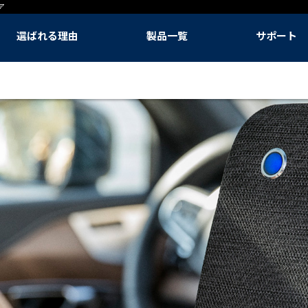
ア
選ばれる理由
製品一覧
サポート
選ばれる理由
呼吸の悩み対策に
季節の空気対策に
快適な生活のために
快適な睡眠のために
Classic Pro 空気清浄機
DustMagnet 空気清浄機
Blue Signature™ 空気清浄機
Blue Max 空気清浄機
Mini Restful™ 空気清浄機
PetAir Pro 空気清浄機
2-in-1 Pro 加湿空気清浄機
2-in-1 加湿空気清浄機
3-in-1 空気清浄機(ヒーター、ファン)
DreamWell™加湿器
フィルター
Blueair アプリ
本体販売終了モデル
ユーザー登録
メンテナンス
資料をダウンロ
取扱説明書
よくある質問