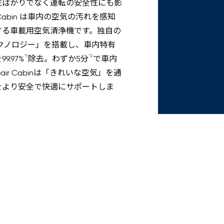
性ばかりでなく運転の安全性にも影
 Cabin は車内の空気の汚れを感知
する車載用空気清浄機です。独自の
クノロジー」を搭載し、車内特有
*1
*2
.97%
除去。わずか5分
で車内
air Cabinは「きれいな空気」を通
をより安全で快適にサポートしま