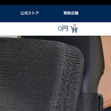
公式ストア
取扱店舗
ード
公式ブルーエアストア ログイン
フィルター定期便
Amazon.co.jp（ブルーエア）
ブルーエア公式Yahoo!店
ブルーエア 楽天市場店
販売店
0
0円