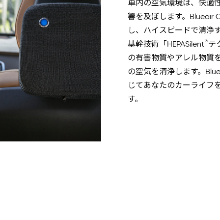
車内の空気環境は、快適
響を及ぼします。Blueair
し、ハイスピードで清浄
®
基幹技術「HEPASilent
テ
の有害物質やアレル物質を99
の空気を清浄します。Blue
じてあなたのカーライフ
す。