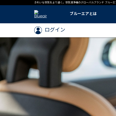
きれいな空気をより速く。空気清浄機のグローバルブランド ブルーエ
ブルーエアとは
ブルーエアとは
ブルーエアのテクノロジー
ブルーエアの足跡
世界基準「CADR」とは
導入事例
ログイン