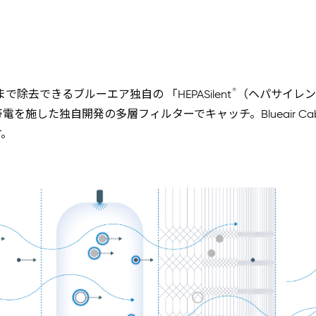
®
まで除去できるブルーエア独自の 「HEPASilent
（ヘパサイレン
を施した独自開発の多層フィルターでキャッチ。Blueair C
す。