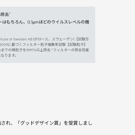
*
％除去
はもちろん、0.1μmほどのウイルスレベルの微
stitute of Sweden AB (ボロース、スウェーデン)【試験方
-5:2009に基づくフィルター粒子捕集率試験【試験粒子】
mまでの微粒子を99.97%以上除去 *フィルターの除去性能
異なります。
価され、「グッドデザイン賞」を受賞しまし