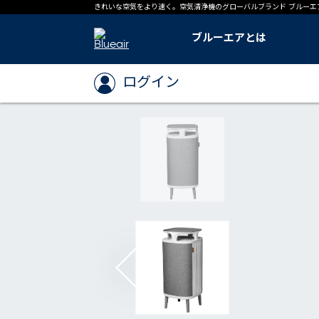
きれいな空気をより速く。空気清浄機のグローバルブランド ブルーエ
ブルーエアとは
ブルーエアとは
ブルーエアのテクノロジー
ブルーエアの足跡
世界基準「CADR」とは
導入事例
ログイン