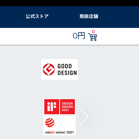
公式ストア
取扱店舗
ード
公式ブルーエアストア ログイン
フィルター定期便
Amazon.co.jp（ブルーエア）
ブルーエア公式Yahoo!店
ブルーエア 楽天市場店
販売店
0
0円