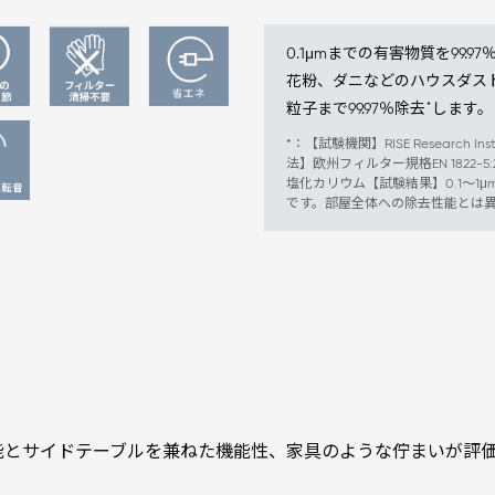
0.1μmまでの有害物質を99.97
花粉、ダニなどのハウスダスト
*
粒子まで99.97％除去
します。
*：【試験機関】RISE Research In
法】欧州フィルター規格EN 1822
塩化カリウム【試験結果】0.1～1μ
です。部屋全体への除去性能とは
能とサイドテーブルを兼ねた機能性、家具のような佇まいが評