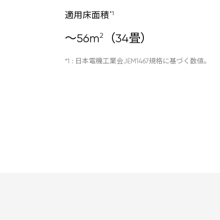
*1
適用床面積
2
～56m
（34畳）
*1 : 日本電機工業会JEM1467規格に基づく数値。