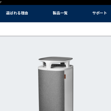
ア
選ばれる理由
製品一覧
サポート
選ばれる理由
呼吸の悩み対策に
季節の空気対策に
快適な生活のために
快適な睡眠のために
Classic Pro 空気清浄機
DustMagnet 空気清浄機
Blue Signature™ 空気清浄機
Blue Max 空気清浄機
Mini Restful™ 空気清浄機
PetAir Pro 空気清浄機
2-in-1 Pro 加湿空気清浄機
2-in-1 加湿空気清浄機
3-in-1 空気清浄機(ヒーター、ファン)
DreamWell™加湿器
フィルター
Blueair アプリ
本体販売終了モデル
ユーザー登録
メンテナンス
資料をダウンロ
取扱説明書
よくある質問