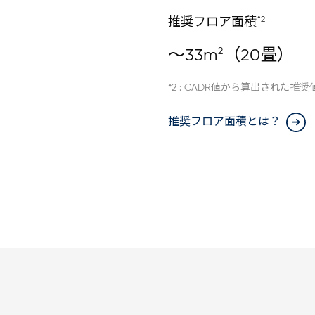
*2
推奨フロア面積
2
～33m
（20畳）
*2 : CADR値から算出された推奨
推奨フロア面積とは？