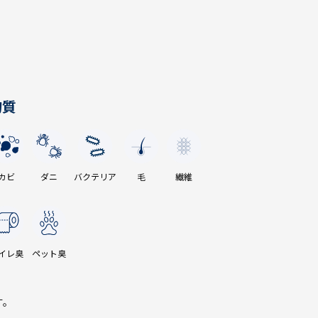
物質
カビ
ダニ
バクテリア
毛
繊維
イレ臭
ペット臭
す。