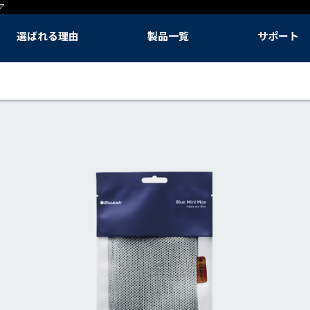
ア
選ばれる理由
製品一覧
サポート
選ばれる理由
呼吸の悩み対策に
季節の空気対策に
快適な生活のために
快適な睡眠のために
Classic Pro 空気清浄機
DustMagnet 空気清浄機
Blue Signature™ 空気清浄機
Blue Max 空気清浄機
Mini Restful™ 空気清浄機
PetAir Pro 空気清浄機
2-in-1 Pro 加湿空気清浄機
2-in-1 加湿空気清浄機
3-in-1 空気清浄機(ヒーター、ファン)
DreamWell™加湿器
フィルター
Blueair アプリ
本体販売終了モデル
ユーザー登録
メンテナンス
資料をダウンロ
取扱説明書
よくある質問