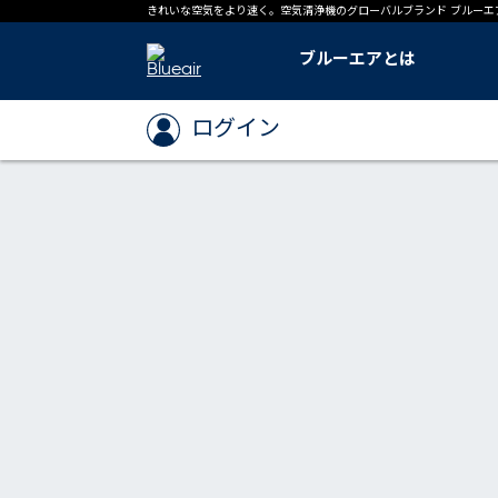
きれいな空気をより速く。空気清浄機のグローバルブランド ブルーエ
ブルーエアとは
ブルーエアとは
ブルーエアのテクノロジー
ブルーエアの足跡
世界基準「CADR」とは
導入事例
ログイン