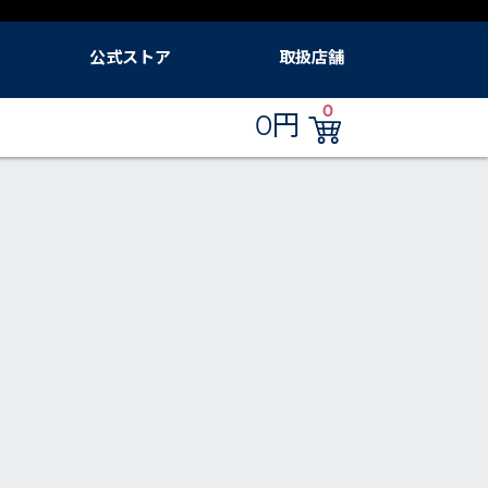
公式ストア
取扱店舗
ード
公式ブルーエアストア ログイン
フィルター定期便
Amazon.co.jp（ブルーエア）
ブルーエア公式Yahoo!店
ブルーエア 楽天市場店
販売店
0
0円