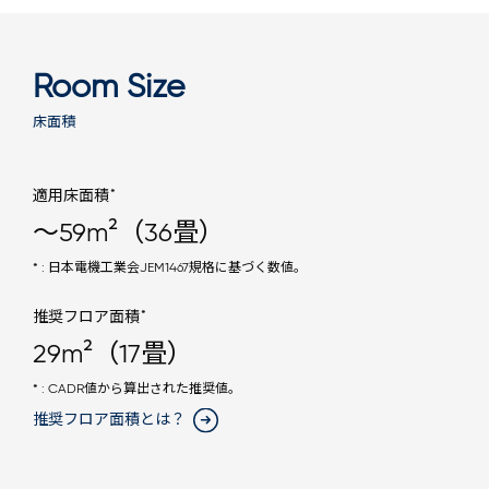
Room Size
床面積
*
適用床面積
～59m²（36畳）
* : 日本電機工業会JEM1467規格に基づく数値。
*
推奨フロア面積
29m²（17畳）
* : CADR値から算出された推奨値。
推奨フロア面積とは？