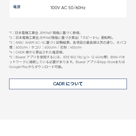
電源
100V AC 50/60Hz
*1：日本電機工業会 JEM1467 規格に基づく数値。
*2：日本電機工業会JEM1467規格に基づき算出(「スピード4」運転時)。
*3：ANSI/ AHAM AC-1に基づく試験結果。各項目の最高値は次の通り。タバコ
煙：600cfm / ホコリ：600cfm / 花粉：450cfm
*4：CADR 値から算出された推奨値。
*5：Blueair アプリを使用するには、IEEE 802.11b/g/n（2.4GHz帯）のWi-Fiネ
ットワークに接続している必要があります。Blueair アプリはApp Storeまたは
Google Playからダウンロード可能。
CADR について