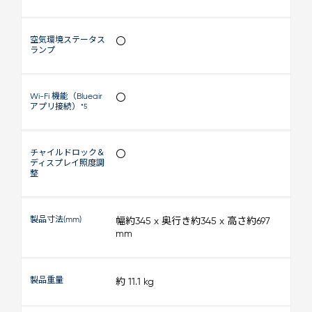
空気環境ステータス
〇
ランプ
Wi-Fi 機能（Blueair
〇
アプリ接続）
*5
チャイルドロック＆
〇
ディスプレイ照度調
整
製品寸法(mm)
幅約345 x 奥行き約345 x 高さ約697
mm
製品重量
約 11.1 kg