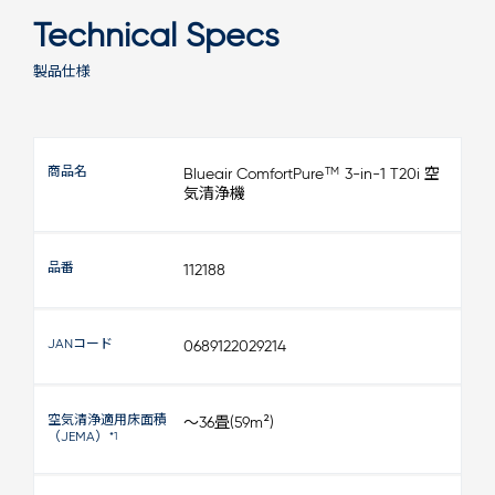
Technical Specs
製品仕様
商品名
TM
Blueair ComfortPure
3-in-1 T20i 空
気清浄機
品番
112188
JANコード
0689122029214
空気清浄適用床面積
～36畳(59m²)
（JEMA）
*1