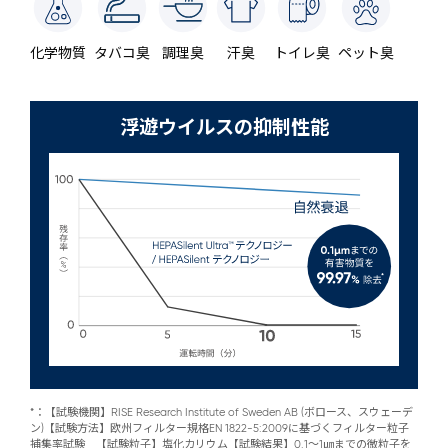
化学物質
タバコ臭
調理臭
汗臭
トイレ臭
ペット臭
浮遊ウイルスの抑制性能
*：【試験機関】RISE Research Institute of Sweden AB (ボロース、スウェーデ
ン)【試験方法】欧州フィルター規格EN 1822-5:2009に基づくフィルター粒子
捕集率試験 【試験粒子】塩化カリウム【試験結果】0.1～1㎛までの微粒子を