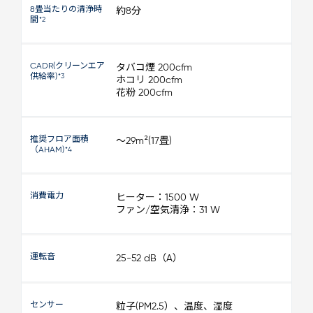
8畳当たりの清浄時
約8分
間
*2
CADR(クリーンエア
タバコ煙 200cfm
供給率)
*3
ホコリ 200cfm
花粉 200cfm
推奨フロア面積
～29m²(17畳)
（AHAM)
*4
消費電力
ヒーター：1500 W
ファン/空気清浄：31 W
運転音
25-52 dB（A）
センサー
粒子(PM2.5）、温度、湿度