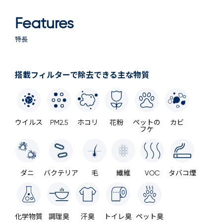
Features
特長
搭載フィルターで除去できる主な物質
ウイルス
PM2.5
ホコリ
花粉
ペットの
カビ
フケ
ダニ
バクテリア
毛
繊維
VOC
タバコ煙
化学物質
調理臭
汗臭
トイレ臭
ペット臭