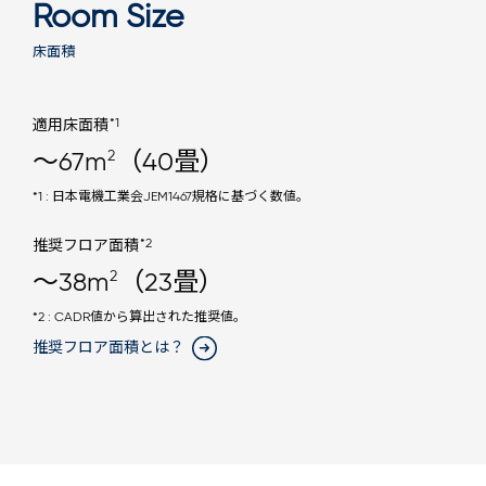
Room Size
床面積
*1
適用床面積
2
～67m
（40畳）
*1 : 日本電機工業会JEM1467規格に基づく数値。
*2
推奨フロア面積
2
～38m
（23畳）
*2 : CADR値から算出された推奨値。
推奨フロア面積とは？