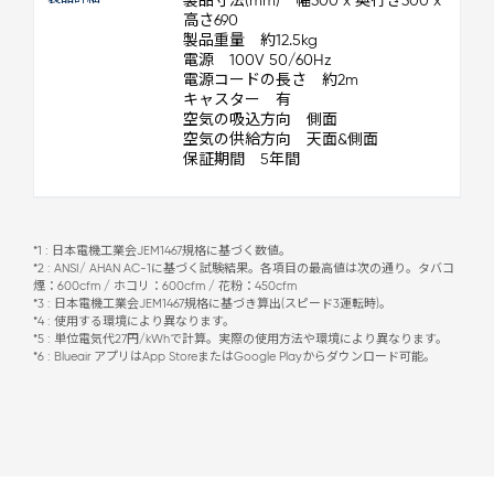
製品寸法(mm) 幅300 x 奥行き300 x
高さ690
製品重量 約12.5kg
電源 100V 50/60Hz
電源コードの長さ 約2m
キャスター 有
空気の吸込方向 側面
空気の供給方向 天面&側面
保証期間 5年間
*1 : 日本電機工業会JEM1467規格に基づく数値。
*2 : ANSI/ AHAN AC-1に基づく試験結果。各項目の最高値は次の通り。タバコ
煙：600cfm / ホコリ：600cfm / 花粉：450cfm
*3 : 日本電機工業会JEM1467規格に基づき算出(スピード3運転時)。
*4 : 使用する環境により異なります。
*5 : 単位電気代27円/kWhで計算。実際の使用方法や環境により異なります。
*6 : Blueair アプリはApp StoreまたはGoogle Playからダウンロード可能。