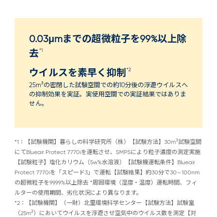
0.03μmまでの超微粒子を99%以上除
*1
去
*2
ウイルスを素早く抑制
25m³の密閉した試験空間での約10分後の浮遊ウイルスへ
の抑制効果を実証。実使用空間での実証結果ではありま
せん。
*1：【試験機関】暮らしの科学研究所（株）【試験方法】30m³試験空間
にてBlueair Protect 7770iを運転させ、SMPSにより粒子濃度の測定実施
【試験粒子】塩化カリウム（5w%水溶液）【試験機運転条件】Blueair
Protect 7770iを「スピード3」で運転【試験結果】約30分で30∼100nm
の超微粒子を99.99%以上除去 *周囲環境（湿度・温度）運転時間、フィ
ルターの使用期間、劣化状況により異なります。
*2：【試験機関】（一財）北里環境科学センター【試験方法】試験室
（25m²）においてウイルスを浮遊させ空気中のウイルス数を測定【対