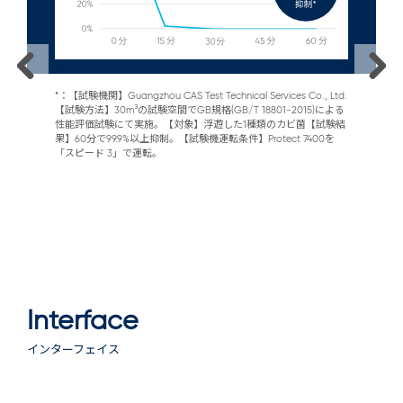
gzhou
*：【試験機関】Guangzhou CAS Test Technical Services Co., Ltd.
*：
【試験方法】30m³の試験空間でGB規格(GB/T 18801-2015)による
験空間
気中の
性能評価試験にて実施。【対象】浮遊した1種類のカビ菌【試験結
にて
果】60分で99.9%以上抑制。【試験機運転条件】Protect 7400を
【試験
「スピード 3」で運転。
Pro
果で
では
Interface
インターフェイス