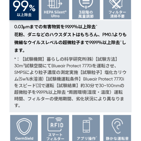
*
0.03μmまでの有害物質を99.99％以上除去
花粉、ダニなどのハウスダストはもちろん、PM0.1よりも
*
微細なウイルスレベルの超微粒子まで99.99％以上除去
し
ます。
*：【試験機関】暮らしの科学研究所(株)【試験方法】
30m³試験空間にてBlueair Protect 7770iを運転させ、
SMPSにより粒子濃度の測定実施【試験粒子】塩化カリウ
ム(5w%水溶液)【試験機運転条件】Blueair Protect 7770i
をスピード[3]で運転【試験結果】約30分で30~100nmの
超微粒子を99.99%以上除去 *周囲環境(湿度・温度）運転
時間、フィルターの使用期間、劣化状況により異なりま
す。