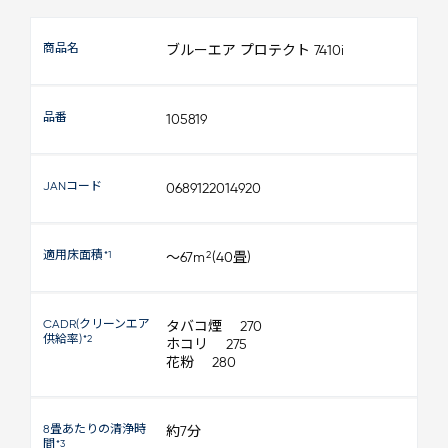
商品名
ブルーエア プロテクト 7410i
品番
105819
JANコード
0689122014920
適用床面積
*1
2
～67m
(40畳)
CADR(クリーンエア
タバコ煙 270
供給率)
*2
ホコリ 275
花粉 280
8畳あたりの清浄時
約7分
間
*3