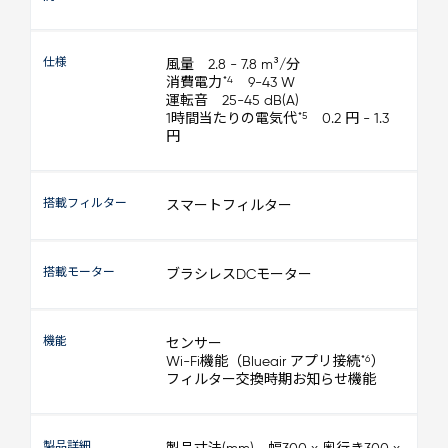
仕様
風量 2.8 - 7.8 m³/分
*4
消費電力
9-43 W
運転音 25-45 dB(A)
*5
1時間当たりの電気代
0.2 円 - 1.3
円
搭載フィルター
スマートフィルター
搭載モーター
ブラシレスDCモーター
機能
センサー
*6
Wi-Fi機能（Blueair アプリ接続
）
フィルター交換時期お知らせ機能
製品詳細