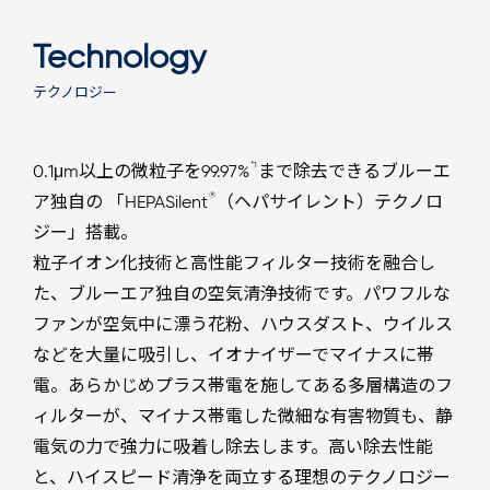
Technology
テクノロジー
*1
0.1μm以上の微粒子を99.97%
まで除去できるブルーエ
®
ア独自の 「HEPASilent
（ヘパサイレント）テクノロ
ジー」搭載。
粒子イオン化技術と高性能フィルター技術を融合し
た、ブルーエア独自の空気清浄技術です。パワフルな
ファンが空気中に漂う花粉、ハウスダスト、ウイルス
などを大量に吸引し、イオナイザーでマイナスに帯
電。あらかじめプラス帯電を施してある多層構造のフ
ィルターが、マイナス帯電した微細な有害物質も、静
電気の力で強力に吸着し除去します。高い除去性能
と、ハイスピード清浄を両立する理想のテクノロジー